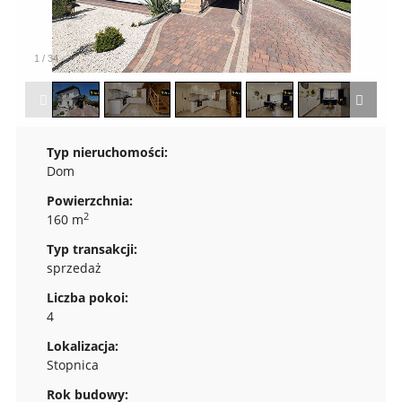
1
/
34
Typ nieruchomości:
Dom
Powierzchnia:
2
160 m
Typ transakcji:
sprzedaż
Liczba pokoi:
4
Lokalizacja:
Stopnica
Rok budowy: