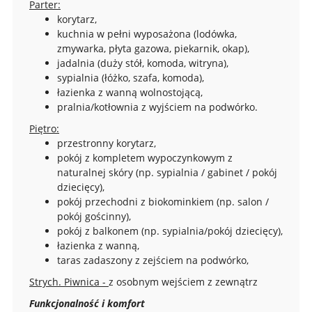
Parter:
korytarz,
kuchnia w pełni wyposażona (lodówka,
zmywarka, płyta gazowa, piekarnik, okap),
jadalnia (duży stół, komoda, witryna),
sypialnia (łóżko, szafa, komoda),
łazienka z wanną wolnostojącą,
pralnia/kotłownia z wyjściem na podwórko.
Piętro:
przestronny korytarz,
pokój z kompletem wypoczynkowym z
naturalnej skóry (np. sypialnia / gabinet / pokój
dziecięcy),
pokój przechodni z biokominkiem (np. salon /
pokój gościnny),
pokój z balkonem (np. sypialnia/pokój dziecięcy),
łazienka z wanną,
taras zadaszony z zejściem na podwórko,
Strych. Piwnica -
z osobnym wejściem z zewnątrz
Funkcjonalność i komfort