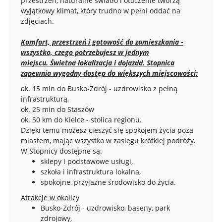
przestrzeń, naturalne światło i otoczenie tworzą
wyjątkowy klimat, który trudno w pełni oddać na
zdjęciach.
Komfort, przestrzeń i gotowość do zamieszkania -
wszystko, czego potrzebujesz w jednym
miejscu.
Świetna lokalizacja i dojazdd.
Stopnica
zapewnia wygodny dostęp do większych miejscowości:
o
k. 15 min do Busko-Zdrój - uzdrowisko z pełną
infrastrukturą,
ok. 25 min do Staszów
ok. 50 km do Kielce - stolica regionu.
Dzięki temu możesz cieszyć się spokojem życia poza
miastem, mając wszystko w zasięgu krótkiej podróży.
W Stopnicy dostępne są:
sklepy i podstawowe usługi,
szkoła i infrastruktura lokalna,
spokojne, przyjazne środowisko do życia.
Atrakcje w okolicy
Busko-Zdrój - uzdrowisko, baseny, park
zdrojowy,