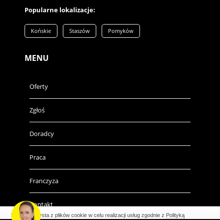
Popularne lokalizacje:
Końskie
Staszów
Pomyków
MENU
Oferty
Zgłoś
Doradcy
Praca
Franczyza
Kontakt
Strona korzysta z plików cookie w celu realizacji usług zgodnie z
Polityką