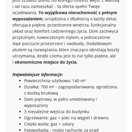
Jeśli szukasz domu, do którego możesz wejść z walizką
i od razu zamieszkać - ta oferta spełni Twoje
oczekiwania.
To wyjątkowa nieruchomość z pełnym
wyposażeniem
, urządzona z dbałością o każdy detal,
oferująca piękne, przestronne wnętrza, funkcjonalny
układ oraz komfort codziennego życia. Dom zachwyca
przytulnym, nowoczesnym stylem, a jednocześnie
daje poczucie przestrzeni i swobody. Dodatkowym
atutem są rozwiązania, które znacząco obniżają koszty
utrzymania, dzięki czemu jest to nie tylko piękne, ale
i
ekonomiczne miejsce do życia.
Najważniejsze informacje:
Powierzchnia użytkowa: 140 m²
Działka: 700 m² - zagospodarowana, ogrodzona,
z kostką brukową
Dom piętrowy, w pełni umeblowany i
wyposażony
3 niezależne wejścia do budynku
Ogrzewanie: gaz + piec na węgiel i drewno
Ciepła woda: gaz + solary
Fotowoltaika - niskie rachunki za prąd