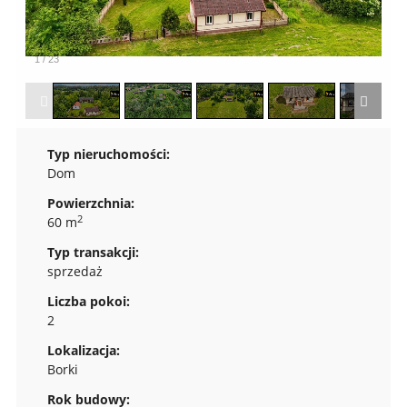
1
/
23
Typ nieruchomości:
Dom
Powierzchnia:
2
60 m
Typ transakcji:
sprzedaż
Liczba pokoi:
2
Lokalizacja:
Borki
Rok budowy: