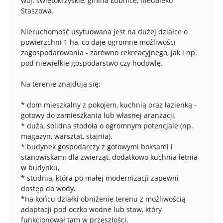
woj. świętokrzyskie, gmina Łubnice, niedaleko
Staszowa.
Nieruchomość usytuowana jest na dużej działce o
powierzchni 1 ha, co daje ogromne możliwości
zagospodarowania - zarówno rekreacyjnego, jak i np.
pod niewielkie gospodarstwo czy hodowlę.
Na terenie znajdują się:
* dom mieszkalny z pokojem, kuchnią oraz łazienką -
gotowy do zamieszkania lub własnej aranżacji,
* duża, solidna stodoła o ogromnym potencjale (np.
magazyn, warsztat, stajnia),
* budynek gospodarczy z gotowymi boksami i
stanowiskami dla zwierząt, dodatkowo kuchnia letnia
w budynku,
* studnia, która po małej modernizacji zapewni
dostęp do wody.
*na końcu działki obniżenie terenu z możliwością
adaptacji pod oczko wodne lub staw, który
funkcjonował tam w przeszłości.