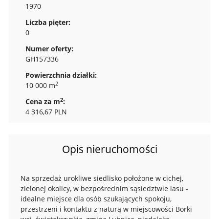
1970
Liczba pięter:
0
Numer oferty:
GH157336
Powierzchnia działki:
2
10 000 m
2
Cena za m
:
4 316,67 PLN
Opis nieruchomości
Na sprzedaż urokliwe siedlisko położone w cichej,
zielonej okolicy, w bezpośrednim sąsiedztwie lasu -
idealne miejsce dla osób szukających spokoju,
przestrzeni i kontaktu z naturą w miejscowości Borki